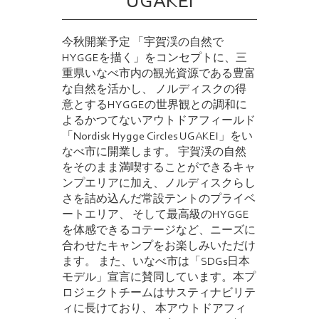
UGAKEI
今秋開業予定 「宇賀渓の自然で
HYGGEを描く」をコンセプトに、三
重県いなべ市内の観光資源である豊富
な自然を活かし、 ノルディスクの得
意とするHYGGEの世界観との調和に
よるかつてないアウトドアフィールド
「Nordisk Hygge Circles UGAKEI」をい
なべ市に開業します。 宇賀渓の自然
をそのまま満喫することができるキャ
ンプエリアに加え、ノルディスクらし
さを詰め込んだ常設テントのプライベ
ートエリア、 そして最高級のHYGGE
を体感できるコテージなど、ニーズに
合わせたキャンプをお楽しみいただけ
ます。 また、いなべ市は「SDGs日本
モデル」宣言に賛同しています。本プ
ロジェクトチームはサスティナビリテ
ィに長けており、 本アウトドアフィ