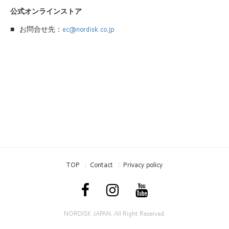
公式オンラインストア
■
お問合せ先：
ec@nordisk.co.jp
TOP
Contact
Privacy policy
NORDISK JAPAN. All Right Reserved.