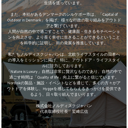
生活を送っています。
また、本社があるデンマークのシルケボー市は、「Capital of
Outdoor in Denmark」を掲げ、様々な行政の取り組みをアウトド
アと繋げています。
人間が自然の中で過ごすことで、健康面・生きるモチベーショ
ンを向上させ、より長く幸せに生きることができるということ
を科学的に証明し、街の発展を推進しています。
私たちノルディスクジャパンは、北欧ライフスタイルの日本へ
の導入をミッションに掲げ、特に、アウトドア・ライフスタイ
ルに注力しております。
「Nature is Luxury」自然は非常に贅沢なものであり、自然の中で
過ごす時間は「Quality of life」向上に繋がると信じています。
Nordiskの製品・施設・イベントなどを通じて、多くの方々がア
ウトドアを体験し、Hyggeを感じてもらえるきっかけを提供でき
るよう、日々取り組んでまいります。
株式会社ノルディスクジャパン
代表取締役社長 鷲﨑広信